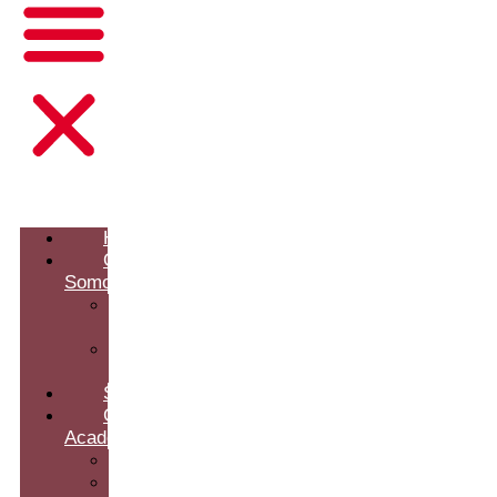
Home
Quem
Somos
Nossa
Equipe
Nossa
História
Soluções
Global
Academy
Palestrantes
Formação