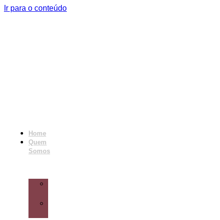
Ir para o conteúdo
Home
Quem
Somos
Nossa
Equipe
Nossa
História