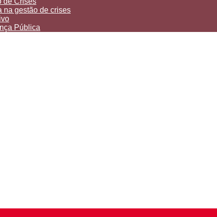
 de Crises
 na gestão de crises
ivo
ança Pública