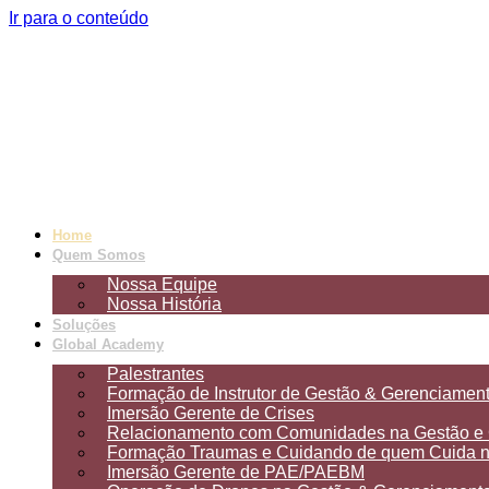
Ir para o conteúdo
Home
Quem Somos
Nossa Equipe
Nossa História
Soluções
Global Academy
Palestrantes
Formação de Instrutor de Gestão & Gerenciament
Imersão Gerente de Crises
Relacionamento com Comunidades na Gestão e 
Formação Traumas e Cuidando de quem Cuida na
Imersão Gerente de PAE/PAEBM