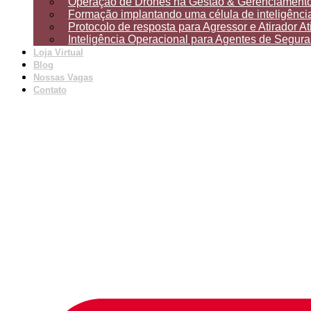
Operação de Drones na Gestão & Gerenciamento
Formação implantando uma célula de inteligência
Protocolo de resposta para Agressor e Atirador At
Inteligência Operacional para Agentes de Segur
Loja Virtual
Blog
Nossas Vagas
Contato