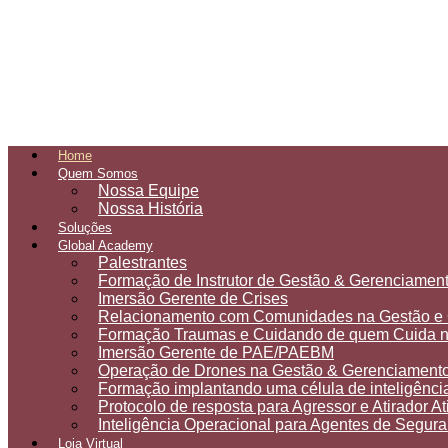
Home
Quem Somos
Nossa Equipe
Nossa História
Soluções
Global Academy
Palestrantes
Formação de Instrutor de Gestão & Gerenciament
Imersão Gerente de Crises
Relacionamento com Comunidades na Gestão e 
Formação Traumas e Cuidando de quem Cuida na
Imersão Gerente de PAE/PAEBM
Operação de Drones na Gestão & Gerenciamento
Formação implantando uma célula de inteligência
Protocolo de resposta para Agressor e Atirador At
Inteligência Operacional para Agentes de Segur
Loja Virtual